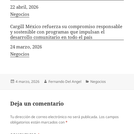
Fecha
22 abril, 2026
In relation to
Negocios
Cargill México refuerza su compromiso responsable
y sostenible con programas que impulsan el
desarrollo comunitario en todo el país
Fecha
24 marzo, 2026
In relation to
Negocios
Publicado
Autor
Categorías
4 marzo, 2026
Fernando Del Angel
Negocios
el
Deja un comentario
Tu dirección de correo electrónico no será publicada.
Los campos
obligatorios están marcados con
*