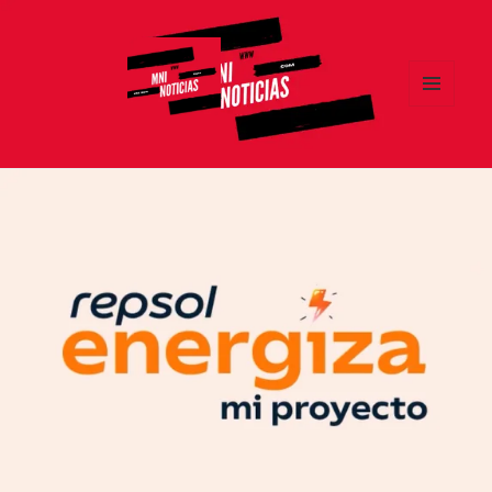
MENÚ
Y
MNI NOTICIAS
WIDGETS