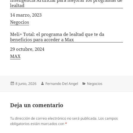
lealtad
Fecha
14 marzo, 2023
In relation to
Negocios
Meli+ Total: el programa de lealtad que te da
beneficios para acceder a Max
Fecha
29 octubre, 2024
In relation to
MAX
Publicado
Autor
Categorías
8 junio, 2026
Fernando Del Angel
Negocios
el
Deja un comentario
Tu dirección de correo electrónico no será publicada.
Los campos
obligatorios están marcados con
*