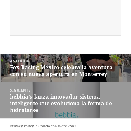
Navegación
ANTERIOR
de
Fox Racing México celebra la aventura
Entrada
entradas
con su nueva apertura en Monterrey
anterior:
SIGUIENTE
bebbia® lanza innovador sistema
Siguiente
inteligente que evoluciona la forma de
entrada:
hidratarse
Privacy Policy
Creado con WordPress