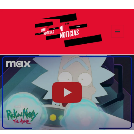
Ir
al
contenido
MENÚ
Y
MNI NOTICIAS
WIDGETS