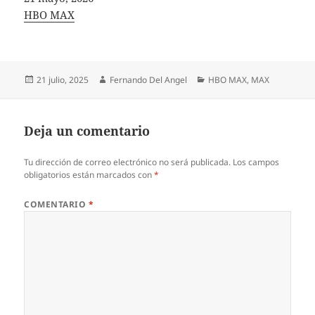
In relation to
HBO MAX
Publicado
Autor
Categorías
21 julio, 2025
Fernando Del Angel
HBO MAX
,
MAX
el
Deja un comentario
Tu dirección de correo electrónico no será publicada.
Los campos
obligatorios están marcados con
*
COMENTARIO
*