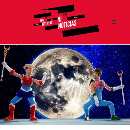
MENÚ
Y
MNI NOTICIAS
WIDGETS