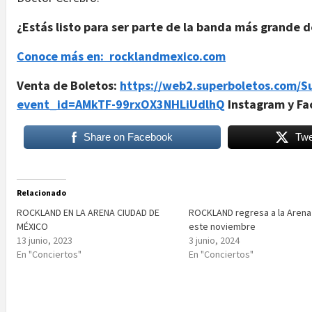
¿Estás listo para ser parte de la banda más grande 
Conoce más en: rocklandmexico.com
Venta de Boletos:
https://web2.superboletos.com/S
event_id=AMkTF-99rxOX3NHLiUdlhQ
Instagram y Fa
Share on Facebook
Twe
Relacionado
ROCKLAND EN LA ARENA CIUDAD DE
ROCKLAND regresa a la Aren
MÉXICO
este noviembre
13 junio, 2023
3 junio, 2024
En "Conciertos"
En "Conciertos"