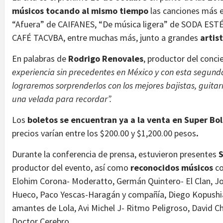
músicos tocando al mismo tiempo
las canciones más 
“Afuera” de CAIFANES, “De música ligera” de SODA ESTÉ
CAFÉ TACVBA, entre muchas más, junto a grandes
artis
En palabras de
Rodrigo Renovales
, productor del conci
experiencia sin precedentes en México y con esta segun
lograremos sorprenderlos con los mejores bajistas, guitarr
una velada para recordar”.
Los
boletos se encuentran ya a la venta
en Super Bol
precios varían entre los $200.00 y $1,200.00 pesos
.
Durante la conferencia de prensa, estuvieron presentes
S
productor del evento, así como
reconocidos músicos
c
Elohim Corona- Moderatto, Germán Quintero- El Clan, J
Hueco, Paco Yescas-Haragán y compañía, Diego Kopushia
amantes de Lola, Avi Michel J- Ritmo Peligroso, David Ch
Doctor Cerebro.