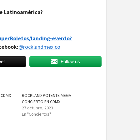
de Latinoamérica?
uperBoletos/landing-evento?
cebook:
@rocklandmexico
et
Follow us
a CDMX
ROCKLAND POTENTE MEGA
CONCIERTO EN CDMX
27 octubre, 2023
En "Conciertos"