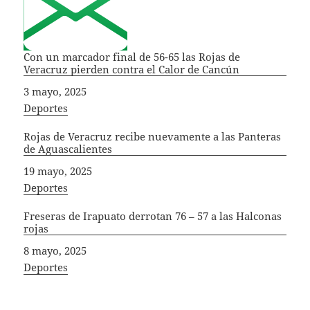
Con un marcador final de 56-65 las Rojas de
Veracruz pierden contra el Calor de Cancún
Fecha
3 mayo, 2025
In relation to
Deportes
Rojas de Veracruz recibe nuevamente a las Panteras
de Aguascalientes
Fecha
19 mayo, 2025
In relation to
Deportes
Freseras de Irapuato derrotan 76 – 57 a las Halconas
rojas
Fecha
8 mayo, 2025
In relation to
Deportes