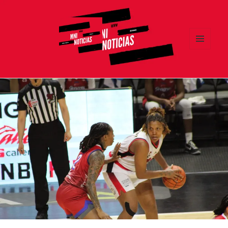
MENÚ
Y
MNI NOTICIAS
WIDGETS