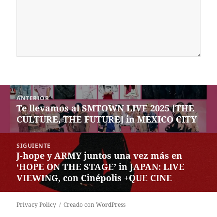
Navegación
ANTERIOR
de
Te llevamos al SMTOWN LIVE 2025 [THE
Entrada
entradas
CULTURE, THE FUTURE] in MEXICO CITY
anterior:
SIGUIENTE
J-hope y ARMY juntos una vez más en
Siguiente
‘HOPE ON THE STAGE’ in JAPAN: LIVE
entrada:
VIEWING, con Cinépolis +QUE CINE
Privacy Policy
Creado con WordPress