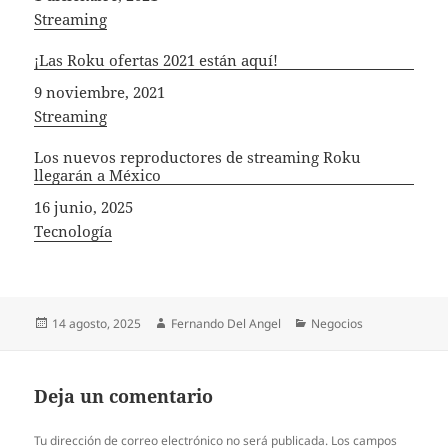
In relation to
Streaming
¡Las Roku ofertas 2021 están aquí!
Fecha
9 noviembre, 2021
In relation to
Streaming
Los nuevos reproductores de streaming Roku
llegarán a México
Fecha
16 junio, 2025
In relation to
Tecnología
Publicado
Autor
Categorías
14 agosto, 2025
Fernando Del Angel
Negocios
el
Deja un comentario
Tu dirección de correo electrónico no será publicada.
Los campos