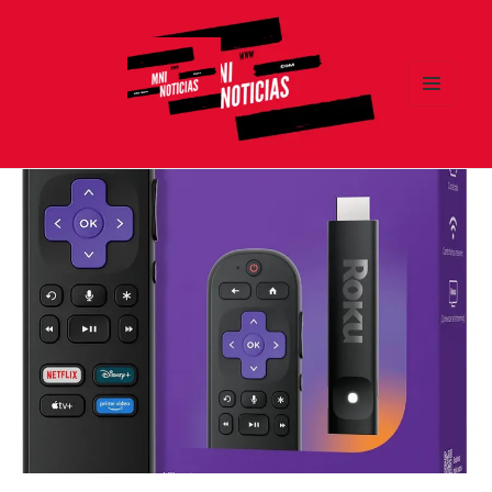
MENÚ
Y
MNI NOTICIAS
WIDGETS