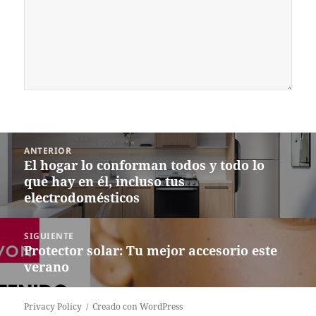
Navegación
ANTERIOR
de
El hogar lo conforman todos y todo lo
Entrada
entradas
que hay en él, incluso tus
anterior:
electrodomésticos
SIGUIENTE
Protector solar: Tu mejor accesorio este
Siguiente
verano
entrada:
Privacy Policy
Creado con WordPress