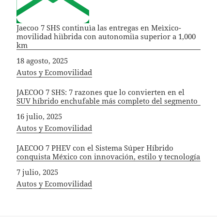
Jaecoo 7 SHS continuìa las entregas en Meìxico-
movilidad hiìbrida con autonomiìa superior a 1,000
km
Fecha
18 agosto, 2025
In relation to
Autos y Ecomovilidad
JAECOO 7 SHS: 7 razones que lo convierten en el
SUV híbrido enchufable más completo del segmento
Fecha
16 julio, 2025
In relation to
Autos y Ecomovilidad
JAECOO 7 PHEV con el Sistema Súper Híbrido
conquista México con innovación, estilo y tecnología
Fecha
7 julio, 2025
In relation to
Autos y Ecomovilidad