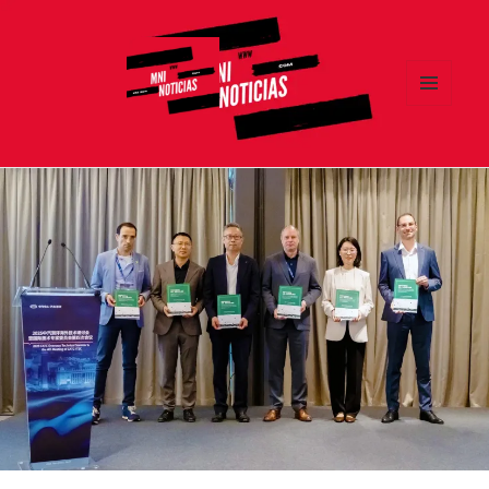
MENÚ
Y
MNI NOTICIAS
WIDGETS