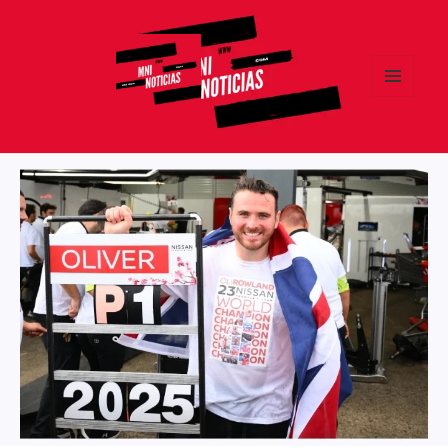
MENÚ
Y
MNI NOTICIAS
WIDGETS