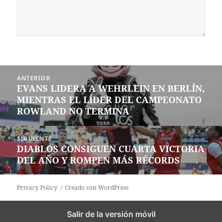
Navegación
ANTERIOR
de
EVANS LIDERA A WEHRLEIN EN BERLÍN,
Entrada
entradas
MIENTRAS EL LÍDER DEL CAMPEONATO
anterior:
ROWLAND NO TERMINA
SIGUIENTE
DIABLOS CONSIGUEN CUARTA VICTORIA
Siguiente
DEL AÑO Y ROMPEN MÁS RÉCORDS
entrada:
Privacy Policy
Creado con WordPress
Salir de la versión móvil