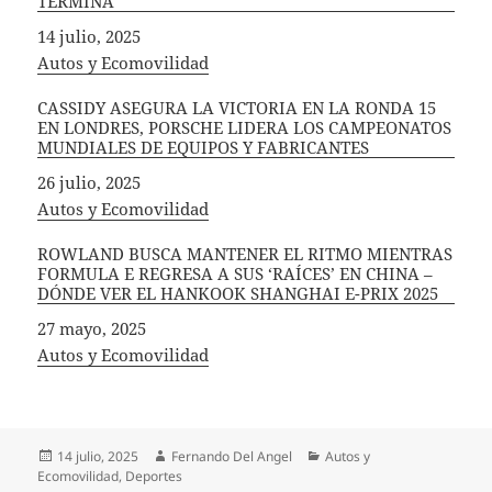
TERMINA
Fecha
14 julio, 2025
In relation to
Autos y Ecomovilidad
CASSIDY ASEGURA LA VICTORIA EN LA RONDA 15
EN LONDRES, PORSCHE LIDERA LOS CAMPEONATOS
MUNDIALES DE EQUIPOS Y FABRICANTES
Fecha
26 julio, 2025
In relation to
Autos y Ecomovilidad
ROWLAND BUSCA MANTENER EL RITMO MIENTRAS
FORMULA E REGRESA A SUS ‘RAÍCES’ EN CHINA –
DÓNDE VER EL HANKOOK SHANGHAI E-PRIX 2025
Fecha
27 mayo, 2025
In relation to
Autos y Ecomovilidad
Publicado
Autor
Categorías
14 julio, 2025
Fernando Del Angel
Autos y
el
Ecomovilidad
,
Deportes