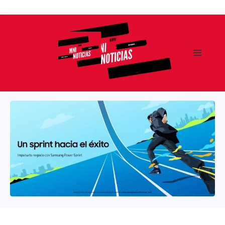
Ir
al
contenido
MENÚ
Y
MNI NOTICIAS
WIDGETS