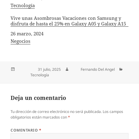
In relation to
Tecnología
Vive unas Asombrosas Vacaciones con Samsung y
disfruta de hasta el 25% en Galaxy A05 y Galaxy A15
Fecha
26 marzo, 2024
In relation to
Negocios
Publicado el
31 julio, 2025
Autor
Fernando Del Angel
Categorías
Tecnología
Deja un comentario
Tu dirección de correo electrónico no será publicada.
Los campos
obligatorios están marcados con
*
COMENTARIO
*