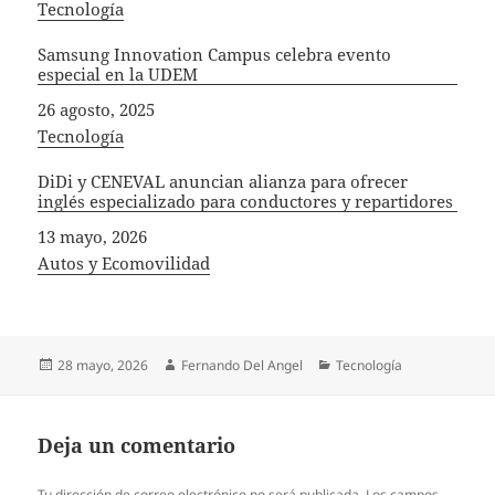
In relation to
Tecnología
Samsung Innovation Campus celebra evento
especial en la UDEM
Fecha
26 agosto, 2025
In relation to
Tecnología
DiDi y CENEVAL anuncian alianza para ofrecer
inglés especializado para conductores y repartidores
Fecha
13 mayo, 2026
In relation to
Autos y Ecomovilidad
Publicado
Autor
Categorías
28 mayo, 2026
Fernando Del Angel
Tecnología
el
Deja un comentario
Tu dirección de correo electrónico no será publicada.
Los campos