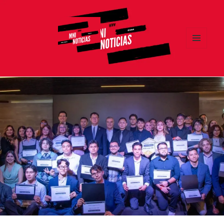
MENÚ
Y
MNI NOTICIAS
WIDGETS