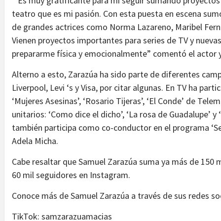
” Es muy gratificante para mí seguir sumando proyectos 
teatro que es mi pasión. Con esta puesta en escena sumo
de grandes actrices como Norma Lazareno, Maribel Fern
Vienen proyectos importantes para series de TV y nuevas
prepararme física y emocionalmente” comentó el actor 
Alterno a esto, Zarazúa ha sido parte de diferentes cam
Liverpool, Levi ‘s y Visa, por citar algunas. En TV ha par
‘Mujeres Asesinas’, ‘Rosario Tijeras’, ‘El Conde’ de Telem
unitarios: ‘Como dice el dicho’, ‘La rosa de Guadalupe’ y
también participa como co-conductor en el programa ‘Se t
Adela Micha.
Cabe resaltar que Samuel Zarazúa suma ya más de 150 m
60 mil seguidores en Instagram.
Conoce más de Samuel Zarazúa a través de sus redes so
TikTok: samzarazuamacias