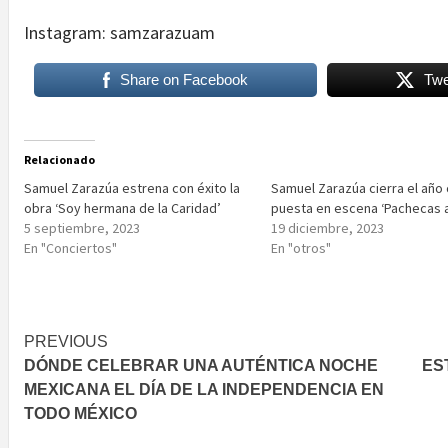
Instagram: samzarazuam
Share on Facebook
Twe
Relacionado
Samuel Zarazúa estrena con éxito la
Samuel Zarazúa cierra el año 
obra ‘Soy hermana de la Caridad’
puesta en escena ‘Pachecas a
5 septiembre, 2023
19 diciembre, 2023
En "Conciertos"
En "otros"
Post
PREVIOUS
DÓNDE CELEBRAR UNA AUTÉNTICA NOCHE
ES
navigation
MEXICANA EL DÍA DE LA INDEPENDENCIA EN
TODO MÉXICO