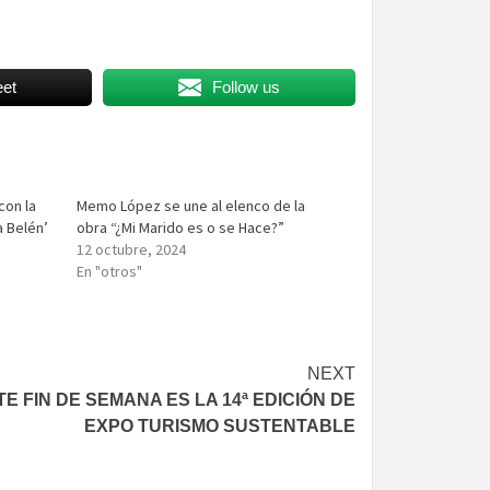
et
Follow us
con la
Memo López se une al elenco de la
 Belén’
obra “¿Mi Marido es o se Hace?”
12 octubre, 2024
En "otros"
NEXT
TE FIN DE SEMANA ES LA 14ª EDICIÓN DE
EXPO TURISMO SUSTENTABLE