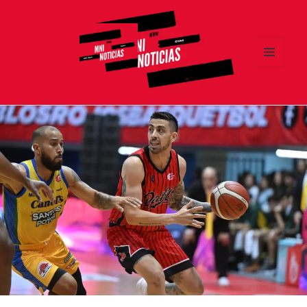
MENÚ
Y
MNI NOTICIAS
WIDGETS