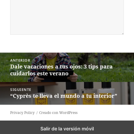
Navegación
ANTERIOR
de
Dale vacaciones a tus ojos: 3 tips para
Entrada
entradas
cuidarlos este verano
anterior:
SIGUIENTE
“Cyprès te lleva el mundo a tu interior”
Siguiente
entrada:
Privacy Policy
Creado con WordPress
Salir de la versión móvil