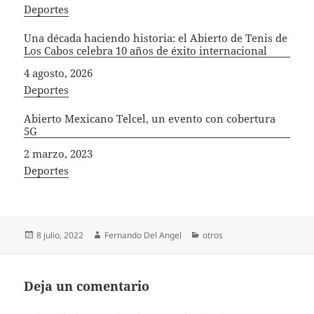
In relation to
Deportes
Una década haciendo historia: el Abierto de Tenis de
Los Cabos celebra 10 años de éxito internacional
Fecha
4 agosto, 2026
In relation to
Deportes
Abierto Mexicano Telcel, un evento con cobertura
5G
Fecha
2 marzo, 2023
In relation to
Deportes
Publicado
Autor
Categorías
8 julio, 2022
Fernando Del Angel
otros
el
Deja un comentario