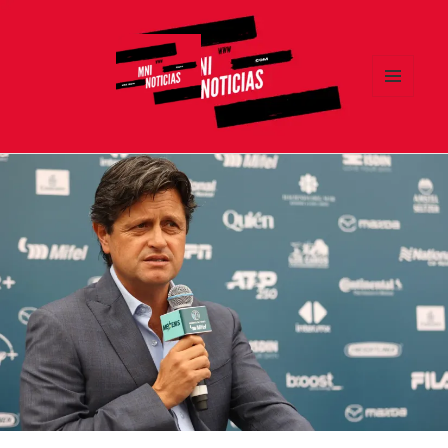
MENÚ
Y
MNI NOTICIAS
WIDGETS