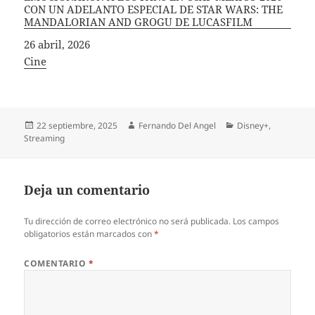
CON UN ADELANTO ESPECIAL DE STAR WARS: THE
MANDALORIAN AND GROGU DE LUCASFILM
Fecha
26 abril, 2026
In relation to
Cine
Publicado
Autor
Categorías
22 septiembre, 2025
Fernando Del Angel
Disney+
,
el
Streaming
Deja un comentario
Tu dirección de correo electrónico no será publicada.
Los campos
obligatorios están marcados con
*
COMENTARIO
*