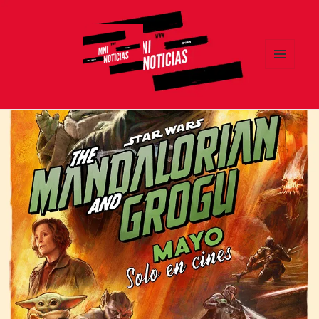
MENÚ
Y
MNI NOTICIAS
WIDGETS