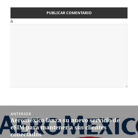
Δ
Navegación
ANTERIOR
de
Aeroméxico lanza su nuevo servicio de
Entrada
entradas
eSIM para mantener a sus clientes
anterior:
conectados