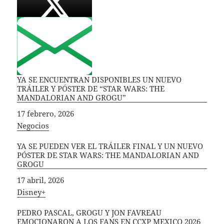
YA SE ENCUENTRAN DISPONIBLES UN NUEVO
TRÁILER Y PÓSTER DE “STAR WARS: THE
MANDALORIAN AND GROGU”
Fecha
17 febrero, 2026
In relation to
Negocios
YA SE PUEDEN VER EL TRÁILER FINAL Y UN NUEVO
PÓSTER DE STAR WARS: THE MANDALORIAN AND
GROGU
Fecha
17 abril, 2026
In relation to
Disney+
PEDRO PASCAL, GROGU Y JON FAVREAU
EMOCIONARON A LOS FANS EN CCXP MEXICO 2026