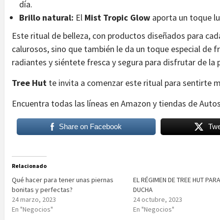
día.
Brillo natural:
El
Mist Tropic Glow
aporta un toque lu
Este ritual de belleza, con productos diseñados para cada
calurosos, sino que también le da un toque especial de f
radiantes y siéntete fresca y segura para disfrutar de l
Tree Hut
te invita a comenzar este ritual para sentirt
Encuentra todas las líneas en Amazon y tiendas de Auto
Share on Facebook
Twe
Relacionado
Qué hacer para tener unas piernas
EL RÉGIMEN DE TREE HUT PARA
bonitas y perfectas?
DUCHA
24 marzo, 2023
24 octubre, 2023
En "Negocios"
En "Negocios"