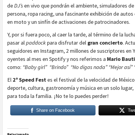
de
DJ’s
en vivo que pondrán el ambiente, simuladores de 
persona, ropa racing, una fascinante exhibición de autos 
en moto y un sinfín de activaciones de patrocinadores.
Y, por si fuera poco, al caer la tarde, al término de la luch
pasar al
paddock
para disfrutar del
gran concierto
. Act
seguidores en Instagram, 2 millones de suscriptores en 
oyentes al mes en Spotify y nos referimos a
Mario Baut
como:
“Baby girl” “Brindo” “No digas nada” “Mejor así
El
2º
Speed Fest
es el festival de la velocidad de México
deporte, cultura, gastronomía y música en un solo lugar, 
para toda la familia. ¡No te lo puedes perder!
Share on Facebook
Twe
Relacionado