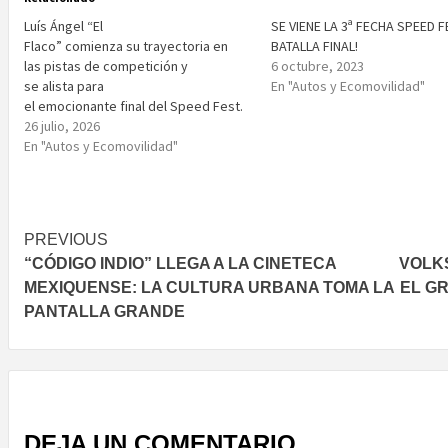
Luís Ángel “El
SE VIENE LA 3ª FECHA SPEED F
Flaco” comienza su trayectoria en
BATALLA FINAL!
las pistas de competición y
6 octubre, 2023
se alista para
En "Autos y Ecomovilidad"
el emocionante final del Speed Fest.
26 julio, 2026
En "Autos y Ecomovilidad"
Post
PREVIOUS
“CÓDIGO INDIO” LLEGA A LA CINETECA
VOLK
navigation
MEXIQUENSE: LA CULTURA URBANA TOMA LA
EL G
PANTALLA GRANDE
DEJA UN COMENTARIO