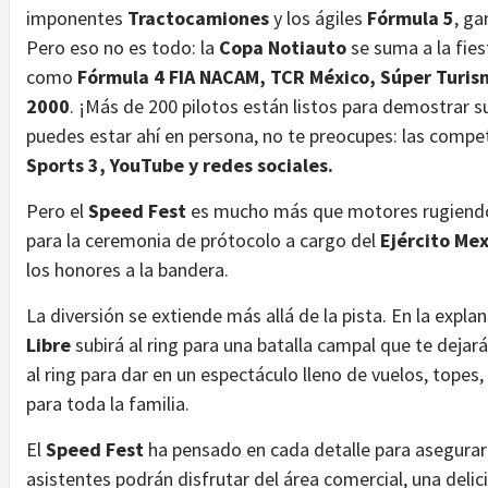
imponentes
Tractocamiones
y los ágiles
Fórmula 5
, ga
Pero eso no es todo: la
Copa Notiauto
se suma a la fies
como
Fórmula 4 FIA NACAM,
TCR México, Súper Turism
2000
. ¡Más de 200 pilotos están listos para demostrar su
puedes estar ahí en persona, no te preocupes: las compe
Sports 3,
YouTube y redes sociales.
Pero el
Speed Fest
es mucho más que motores rugiendo
para la ceremonia de prótocolo a cargo del
Ejército Mex
los honores a la bandera.
La diversión se extiende más allá de la pista. En la expla
Libre
subirá al ring para una batalla campal que te dejará
al ring para dar en un espectáculo lleno de vuelos, topes
para toda la familia.
El
Speed Fest
ha pensado en cada detalle para asegurar 
asistentes podrán disfrutar del área comercial, una delic