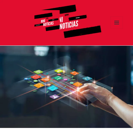
MENÚ
Y
MNI NOTICIAS
WIDGETS