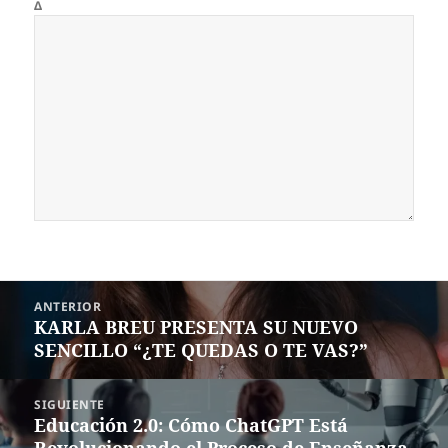
Δ
Navegación
ANTERIOR
de
KARLA BREU PRESENTA SU NUEVO
Entrada
entradas
SENCILLO “¿TE QUEDAS O TE VAS?”
anterior:
SIGUIENTE
Educación 2.0: Cómo ChatGPT Está
Siguiente