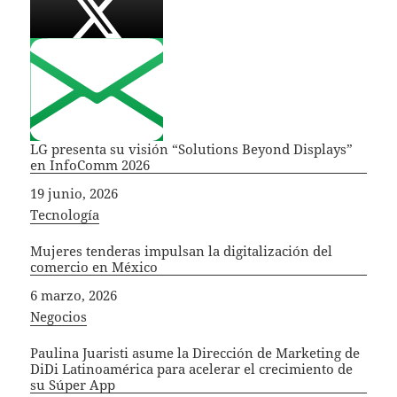
LG presenta su visión “Solutions Beyond Displays”
en InfoComm 2026
Fecha
19 junio, 2026
In relation to
Tecnología
Mujeres tenderas impulsan la digitalización del
comercio en México
Fecha
6 marzo, 2026
In relation to
Negocios
Paulina Juaristi asume la Dirección de Marketing de
DiDi Latinoamérica para acelerar el crecimiento de
su Súper App