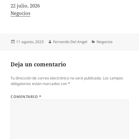
Fecha
22 julio, 2026
In relation to
Negocios
Publicado
Autor
Categorías
11 agosto, 2023
Fernando Del Angel
Negocios
el
Deja un comentario
Tu dirección de correo electrónico no será publicada.
Los campos
obligatorios están marcados con
*
COMENTARIO
*