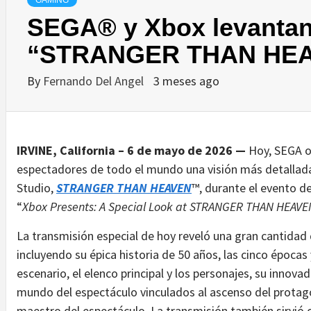
GAMING
SEGA® y Xbox levantan 
“STRANGER THAN HE
By
Fernando Del Angel
3 meses ago
IRVINE, California – 6 de mayo de 2026 —
Hoy, SEGA o
espectadores de todo el mundo una visión más detallad
Studio,
STRANGER THAN HEAVEN
™, durante el evento d
“
Xbox Presents: A Special Look at STRANGER THAN HEAVE
La transmisión especial de hoy reveló una gran cantidad
incluyendo su épica historia de 50 años, las cinco época
escenario, el elenco principal y los personajes, su inno
mundo del espectáculo vinculados al ascenso del protago
maestro del espectáculo. La transmisión también sirvió 