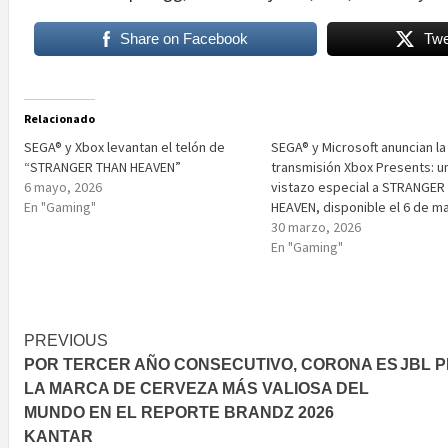
Share on Facebook
Twe
Relacionado
SEGA® y Xbox levantan el telón de
SEGA® y Microsoft anuncian la
“STRANGER THAN HEAVEN”
transmisión Xbox Presents: u
6 mayo, 2026
vistazo especial a STRANGER
En "Gaming"
HEAVEN, disponible el 6 de m
30 marzo, 2026
En "Gaming"
Post
PREVIOUS
POR TERCER AÑO CONSECUTIVO, CORONA ES
JBL P
navigation
LA MARCA DE CERVEZA MÁS VALIOSA DEL
MUNDO EN EL REPORTE BRANDZ 2026
KANTAR