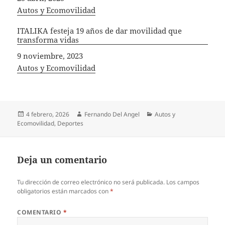
In relation to
Autos y Ecomovilidad
ITALIKA festeja 19 años de dar movilidad que
transforma vidas
Fecha
9 noviembre, 2023
In relation to
Autos y Ecomovilidad
Publicado
Autor
Categorías
4 febrero, 2026
Fernando Del Angel
Autos y
el
Ecomovilidad
,
Deportes
Deja un comentario
Tu dirección de correo electrónico no será publicada.
Los campos
obligatorios están marcados con
*
COMENTARIO
*