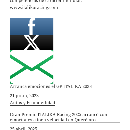
competencias de carácter mundial.
www.italikaracing.com
Arranca emociones el GP ITALIKA 2023
Fecha
21 junio, 2023
In relation to
Autos y Ecomovilidad
Gran Premio ITALIKA Racing 2025 arrancó con
emociones a toda velocidad en Querétaro.
Fecha
25 abril, 2025