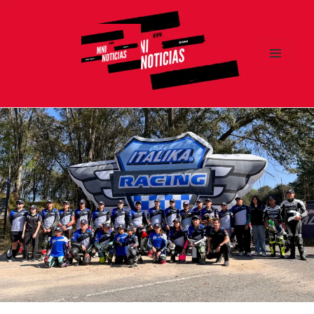
MENÚ
Y
MNI NOTICIAS
WIDGETS