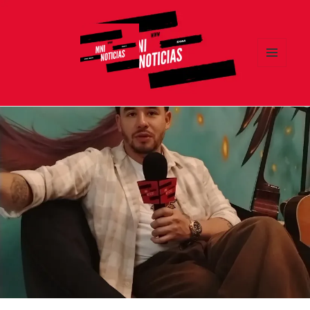
MENÚ
Y
MNI NOTICIAS
WIDGETS