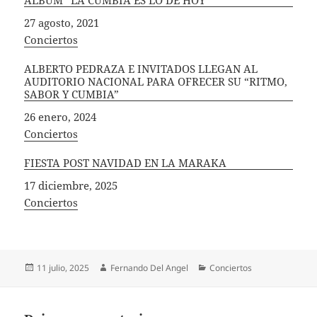
ÁLBUM “LA CUMBIA ES LO DE HOY”
Fecha
27 agosto, 2021
In relation to
Conciertos
ALBERTO PEDRAZA E INVITADOS LLEGAN AL
AUDITORIO NACIONAL PARA OFRECER SU “RITMO,
SABOR Y CUMBIA”
Fecha
26 enero, 2024
In relation to
Conciertos
FIESTA POST NAVIDAD EN LA MARAKA
Fecha
17 diciembre, 2025
In relation to
Conciertos
Publicado
Autor
Categorías
11 julio, 2025
Fernando Del Angel
Conciertos
el