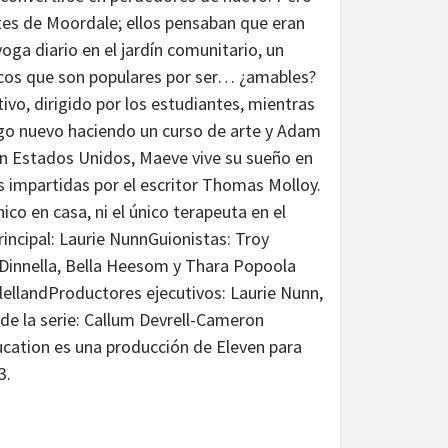
tes de Moordale; ellos pensaban que eran
oga diario en el jardín comunitario, un
icos que son populares por ser… ¿amables?
ivo, dirigido por los estudiantes, mientras
lgo nuevo haciendo un curso de arte y Adam
. En Estados Unidos, Maeve vive su sueño en
s impartidas por el escritor Thomas Molloy.
nico en casa, ni el único terapeuta en el
ncipal: Laurie NunnGuionistas: Troy
a Dinnella, Bella Heesom y Thara Popoola
cClellandProductores ejecutivos: Laurie Nunn,
e la serie: Callum Devrell-Cameron
ation es una producción de Eleven para
3.