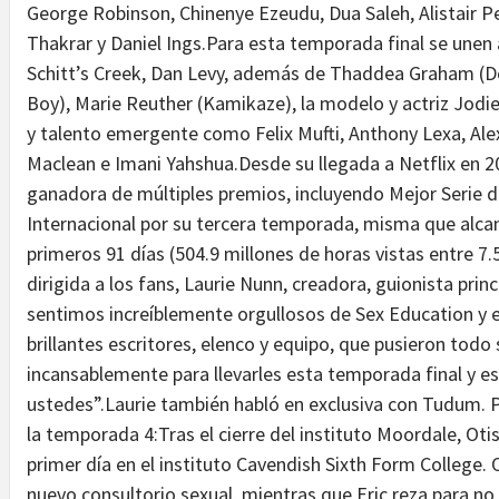
George Robinson, Chinenye Ezeudu, Dua Saleh, Alistair P
Thakrar y Daniel Ings.Para esta temporada final se unen 
Schitt’s Creek, Dan Levy, además de Thaddea Graham (D
Boy), Marie Reuther (Kamikaze), la modelo y actriz Jodi
y talento emergente como Felix Mufti, Anthony Lexa, Ale
Maclean e Imani Yahshua.Desde su llegada a Netflix en 
ganadora de múltiples premios, incluyendo Mejor Serie
Internacional por su tercera temporada, misma que alcanz
primeros 91 días (504.9 millones de horas vistas entre 7
dirigida a los fans, Laurie Nunn, creadora, guionista princ
sentimos increíblemente orgullosos de Sex Education y
brillantes escritores, elenco y equipo, que pusieron tod
incansablemente para llevarles esta temporada final y 
ustedes”.Laurie también habló en exclusiva con Tudum. 
la temporada 4:Tras el cierre del instituto Moordale, Otis
primer día en el instituto Cavendish Sixth Form College. 
nuevo consultorio sexual, mientras que Eric reza para n