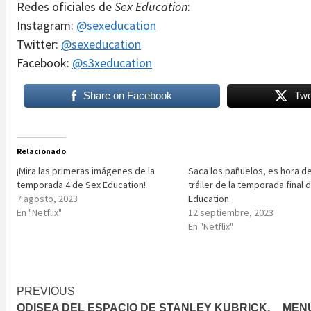
Redes oficiales de
Sex Education
:
Instagram:
@sexeducation
Twitter:
@
sexeducation
Facebook:
@s3xeducation
Share on Facebook
Twe
Relacionado
¡Mira las primeras imágenes de la
Saca los pañuelos, es hora de
temporada 4 de Sex Education!
tráiler de la temporada final 
7 agosto, 2023
Education
En "Netflix"
12 septiembre, 2023
En "Netflix"
Post
PREVIOUS
ODISEA DEL ESPACIO DE STANLEY KUBRICK,
MENÚ