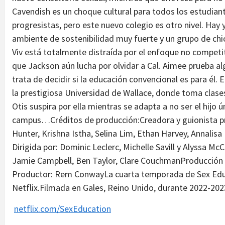
Cavendish es un choque cultural para todos los estudian
progresistas, pero este nuevo colegio es otro nivel. Hay y
ambiente de sostenibilidad muy fuerte y un grupo de ch
Viv está totalmente distraída por el enfoque no competit
que Jackson aún lucha por olvidar a Cal. Aimee prueba a
trata de decidir si la educación convencional es para él
la prestigiosa Universidad de Wallace, donde toma clase
Otis suspira por ella mientras se adapta a no ser el hijo ú
campus…Créditos de producción:Creadora y guionista pri
Hunter, Krishna Istha, Selina Lim, Ethan Harvey, Annalis
Dirigida por: Dominic Leclerc, Michelle Savill y Alyssa M
Jamie Campbell, Ben Taylor, Clare CouchmanProducción d
Productor: Rem ConwayLa cuarta temporada de Sex Educ
Netflix.Filmada en Gales, Reino Unido, durante 2022-202
netflix.com/SexEducation