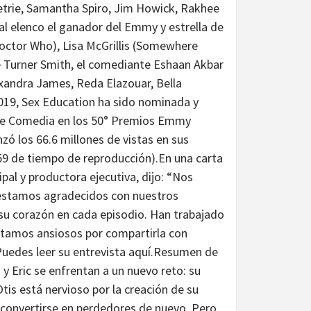
etrie, Samantha Spiro, Jim Howick, Rakhee
al elenco el ganador del Emmy y estrella de
octor Who), Lisa McGrillis (Somewhere
e Turner Smith, el comediante Eshaan Akbar
xandra James, Reda Elazouar, Bella
2019, Sex Education ha sido nominada y
 de Comedia en los 50° Premios Emmy
ó los 66.6 millones de vistas en sus
.59 de tiempo de reproducción).En una carta
ipal y productora ejecutiva, dijo: “Nos
 estamos agradecidos con nuestros
o su corazón en cada episodio. Han trabajado
estamos ansiosos por compartirla con
Puedes leer su entrevista aquí.Resumen de
 y Eric se enfrentan a un nuevo reto: su
Otis está nervioso por la creación de su
o convertirse en perdedores de nuevo. Pero