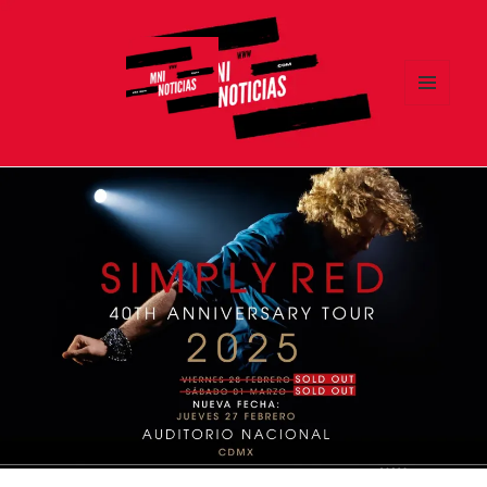
MENÚ
Y
MNI NOTICIAS
WIDGETS