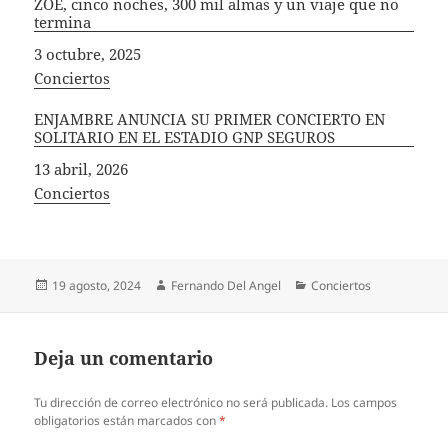
ZOÉ, cinco noches, 300 mil almas y un viaje que no
termina
Fecha
3 octubre, 2025
In relation to
Conciertos
ENJAMBRE ANUNCIA SU PRIMER CONCIERTO EN
SOLITARIO EN EL ESTADIO GNP SEGUROS
Fecha
13 abril, 2026
In relation to
Conciertos
Publicado
Autor
Categorías
19 agosto, 2024
Fernando Del Angel
Conciertos
el
Deja un comentario
Tu dirección de correo electrónico no será publicada.
Los campos
obligatorios están marcados con
*