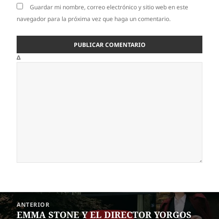
Guardar mi nombre, correo electrónico y sitio web en este
navegador para la próxima vez que haga un comentario.
Δ
Navegación
ANTERIOR
de
EMMA STONE Y EL DIRECTOR YORGOS
Entrada