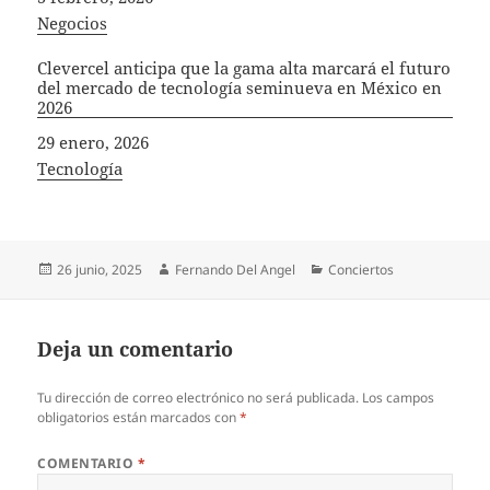
In relation to
Negocios
Clevercel anticipa que la gama alta marcará el futuro
del mercado de tecnología seminueva en México en
2026
Fecha
29 enero, 2026
In relation to
Tecnología
Publicado
Autor
Categorías
26 junio, 2025
Fernando Del Angel
Conciertos
el
Deja un comentario
Tu dirección de correo electrónico no será publicada.
Los campos
obligatorios están marcados con
*
COMENTARIO
*