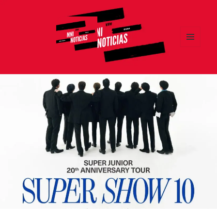
MENÚ
Y
MNI NOTICIAS
WIDGETS