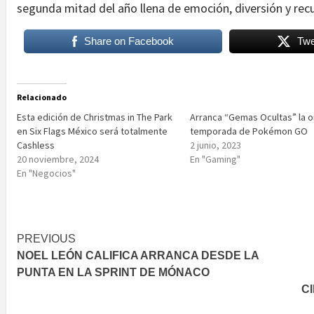
segunda mitad del año llena de emoción, diversión y rec
Share on Facebook
Twe
Relacionado
Esta edición de Christmas in The Park
Arranca “Gemas Ocultas” la 
en Six Flags México será totalmente
temporada de Pokémon GO
Cashless
2 junio, 2023
20 noviembre, 2024
En "Gaming"
En "Negocios"
Post
PREVIOUS
NOEL LEÓN CALIFICA ARRANCA DESDE LA
navigation
PUNTA EN LA SPRINT DE MÓNACO
C