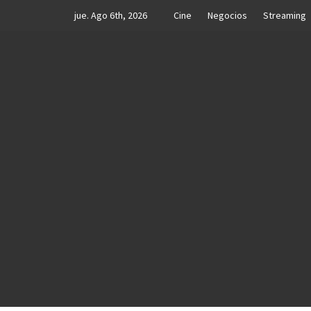
Skip
jue. Ago 6th, 2026
Cine
Negocios
Streaming
to
content
MNI N
TU LUGAR DE NOTICIAS Y ENTRETENIMIE