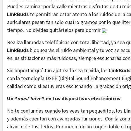
Puedes caminar por la calle mientras disfrutas de tu mú
LinkBuds
te permitirán estar atento a los ruidos de la ca
auriculares pesan tan solo cuatro gramos por lo que lite
tiempo. No olvides quitártelos para dormir
.
Realiza llamadas telefónicas con total libertad, ya sea que
LinkBuds
bloquearán el ruido ambiental y tu voz se escu
en las situaciones más ruidosas, siempre escucharás con
Sin importar qué tan ajetreada sea tu vida, los
LinkBuds
con la tecnología DSEE (Digital Sound Enhancement Engi
calidad como si estuvieras escuchando la grabación origi
Un “
must have
” en tus dispositivos electrónicos
No te confundas cuando los veas tan pequeñitos, los
Li
y además cuentan con avanzadas funciones. Con la zona t
alcance de tus dedos. Por medio de un toque doble o trip