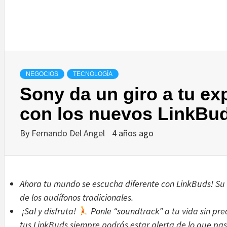
NEGOCIOS
TECNOLOGÍA
Sony da un giro a tu ex
con los nuevos LinkBu
By
Fernando Del Angel
4 años ago
Ahora tu mundo se escucha diferente con LinkBuds! Su 
de los audífonos tradicionales.
¡Sal y disfruta!
Ponle “soundtrack” a tu vida sin pre
tus LinkBuds siempre podrás estar alerta de lo que pas