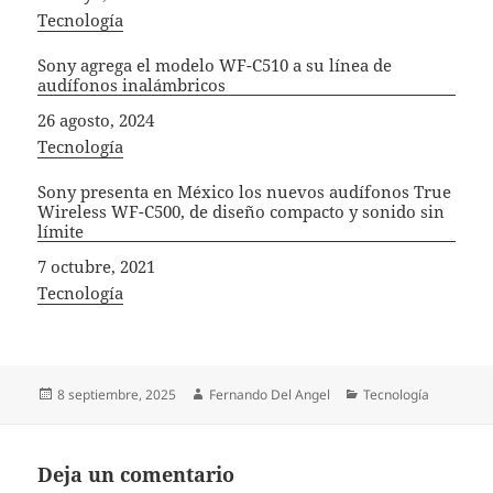
In relation to
Tecnología
Sony agrega el modelo WF-C510 a su línea de
audífonos inalámbricos
Fecha
26 agosto, 2024
In relation to
Tecnología
Sony presenta en México los nuevos audífonos True
Wireless WF-C500, de diseño compacto y sonido sin
límite
Fecha
7 octubre, 2021
In relation to
Tecnología
Publicado
Autor
Categorías
8 septiembre, 2025
Fernando Del Angel
Tecnología
el
Deja un comentario