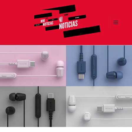
MENÚ
Y
MNI NOTICIAS
WIDGETS