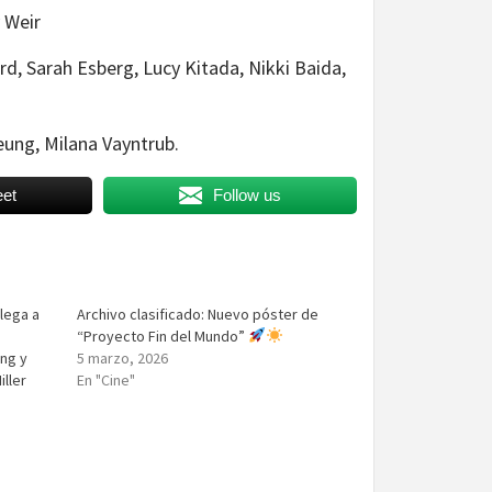
 Weir
d, Sarah Esberg, Lucy Kitada, Nikki Baida,
eung, Milana Vayntrub.
et
Follow us
lega a
Archivo clasificado: Nuevo póster de
“Proyecto Fin del Mundo”
ng y
5 marzo, 2026
iller
En "Cine"