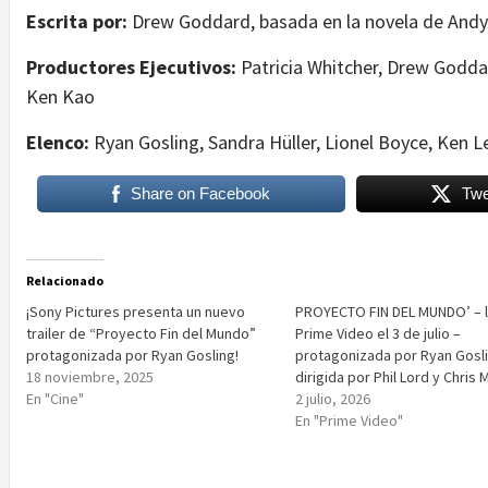
Escrita por:
Drew Goddard, basada en la novela de Andy
Productores Ejecutivos:
Patricia Whitcher, Drew Goddar
Ken Kao
Elenco:
Ryan Gosling, Sandra Hüller, Lionel Boyce, Ken L
Share on Facebook
Twe
Relacionado
¡Sony Pictures presenta un nuevo
PROYECTO FIN DEL MUNDO’ – l
trailer de “Proyecto Fin del Mundo”
Prime Video el 3 de julio –
protagonizada por Ryan Gosling!
protagonizada por Ryan Gosli
18 noviembre, 2025
dirigida por Phil Lord y Chris M
En "Cine"
2 julio, 2026
En "Prime Video"