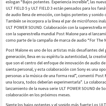
eslogan “Bajos potentes. Experiencia increíble”, las n
ULT FIELD 5 y ULT FIELD 3 están pensados para los fanát
de audio llena de emoción, con bajos potentes y sonido 
También se incorpora a la línea el par de micrófonos in
ULT POWER SOUND. Colaboración con la superestrella m
con la superestrella mundial Post Malone para el lanz
como parte de la campaña de marca de audio “For The M
Post Malone es uno de los artistas más desafiantes del 
generación; lleva en su espíritu la autenticidad, la creati
que son el centro del enfoque de innovación de audio de
sienta personal, y esta colaboración con Sony es una opo
personas a la música de una forma real”, comentó Pos
una locura, todos deberían experimentarla”. La colaboraci
lanzamiento de la nueva serie ULT POWER SOUND de Sony
colaboración en los próximos meses.
Siente los bajos potentes y el sonido más fuerte:Los