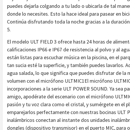
puedes dejarla colgando a tu lado o ubicarla de tal mane
donde lo necesites. Esto la hace ideal para pasear en bic
Continúa disfrutando toda la noche gracias a la duración
5.
El modelo ULT FIELD 3 ofrece hasta 24 horas de alimenta
calificaciones IP66 e IP67 de resistencia al polvo y al ag
están listas para escuchar música en la piscina, en el par
tan sucia esté la superficie, y también puedes lavarlos.
agua salada, lo que significa que puedes disfrutar de la 
volumen con el micrófono ULTMIC1El micrófono ULTMIC1
incorporaciones a la serie ULT POWER SOUND. Ya sea par
amigo, apodérate del escenario con el micrófono ULTMIC
pasión y tu voz clara como el cristal, y sumérgete en el 
emparejarlos perfectamente con nuestras bocinas ULT
inalámbricos conectan al instante dos unidades inalámbric
dongles (dispositivo transmisor) en el puerto MIC, para o