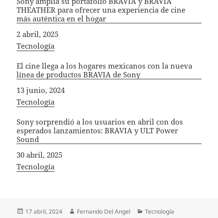
Sony amplía su portafolio BRAVIA y BRAVIA
THEATHER para ofrecer una experiencia de cine
más auténtica en el hogar
Fecha
2 abril, 2025
In relation to
Tecnología
El cine llega a los hogares mexicanos con la nueva
línea de productos BRAVIA de Sony
Fecha
13 junio, 2024
In relation to
Tecnología
Sony sorprendió a los usuarios en abril con dos
esperados lanzamientos: BRAVIA y ULT Power
Sound
Fecha
30 abril, 2025
In relation to
Tecnología
Publicado
Autor
Categorías
17 abril, 2024
Fernando Del Angel
Tecnología