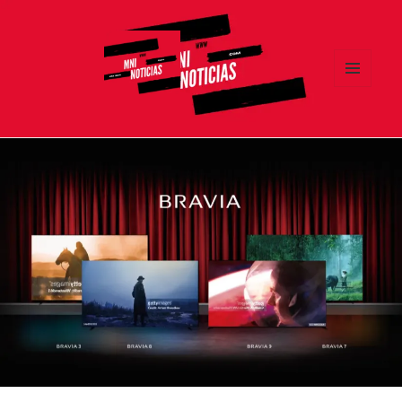
MENÚ
Y
MNI NOTICIAS
WIDGETS