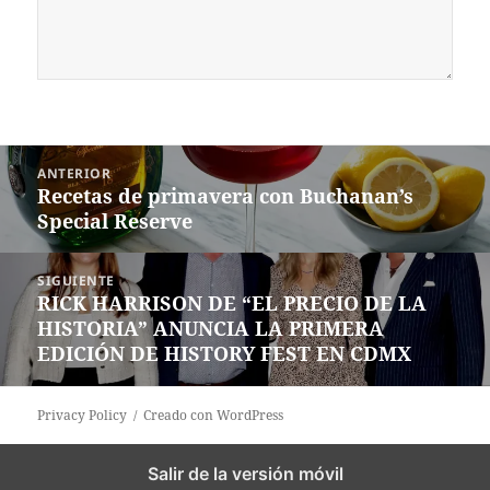
Navegación
ANTERIOR
de
Recetas de primavera con Buchanan’s
Entrada
entradas
Special Reserve
anterior:
SIGUIENTE
RICK HARRISON DE “EL PRECIO DE LA
Siguiente
HISTORIA” ANUNCIA LA PRIMERA
entrada:
EDICIÓN DE HISTORY FEST EN CDMX
Privacy Policy
Creado con WordPress
Salir de la versión móvil