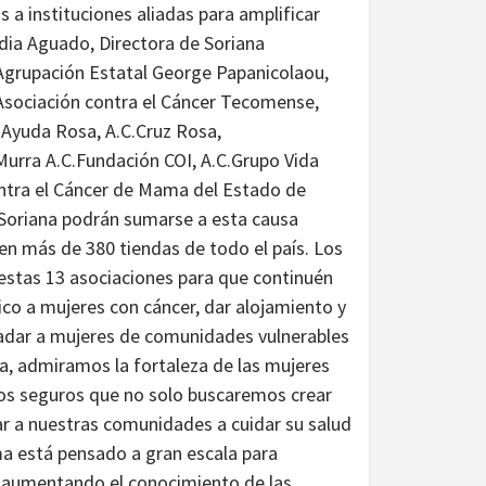
a instituciones aliadas para amplificar
dia Aguado, Directora de Soriana
 Agrupación Estatal George Papanicolaou,
.Asociación contra el Cáncer Tecomense,
.Ayuda Rosa, A.C.Cruz Rosa,
Murra A.C.Fundación COI, A.C.Grupo Vida
ntra el Cáncer de Mama del Estado de
e Soriana podrán sumarse a esta causa
 en más de 380 tiendas de todo el país. Los
estas 13 asociaciones para que continuén
co a mujeres con cáncer, dar alojamiento y
ladar a mujeres de comunidades vulnerables
a, admiramos la fortaleza de las mujeres
mos seguros que no solo buscaremos crear
ar a nuestras comunidades a cuidar su salud
ama está pensado a gran escala para
n, aumentando el conocimiento de las