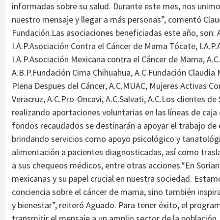
informadas sobre su salud. Durante este mes, nos unimos 
nuestro mensaje y llegar a más personas”, comentó Clau
Fundación.Las asociaciones beneficiadas este año, son:
I.A.P.Asociación Contra el Cáncer de Mama Tócate, I.A.P
I.A.P.Asociación Mexicana contra el Cáncer de Mama, A.C
A.B.P.Fundación Cima Chihuahua, A.C.Fundación Claudia 
Plena Despues del Cáncer, A.C.MUAC, Mujeres Activas Co
Veracruz, A.C.Pro-Oncavi, A.C.Salvati, A.C.Los clientes d
realizando aportaciones voluntarias en las líneas de caja
fondos recaudados se destinarán a apoyar el trabajo de 
brindando servicios como apoyo psicológico y tanatológi
alimentación a pacientes diagnosticadas, así como tras
a sus chequeos médicos, entre otras acciones.“En Sorian
mexicanas y su papel crucial en nuestra sociedad. Esta
conciencia sobre el cáncer de mama, sino también inspir
y bienestar”, reiteró Aguado. Para tener éxito, el progr
transmitir el mensaje a un amplio sector de la població