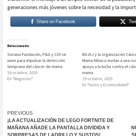
generaciones más jóvenes sobre la necesidad y la import
Share on Facebook
Twe
Relacionado
Soriana Fundación, P&G y COI se
BAJAJ y la organización Cánc
unen para impulsar la detección
Mama México invitan a una ro
temprana del cáncer de mama
apoyo a la lucha contra el cá
16 octubre, 2025
mama
En "Negocios"
29 octubre, 2025
En "Autos y Ecomovilidad"
Post
PREVIOUS
¡LA ACTUALIZACIÓN DE LEGO FORTNITE DE
navigation
MAÑANA AÑADE LA PANTALLA DIVIDIDA Y
N
SORPRESAS DE LADRILLO Y SUSTOS!
S