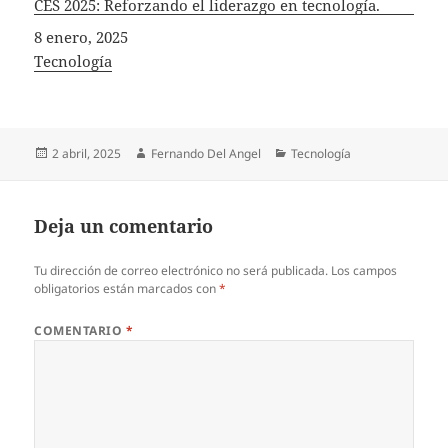
CES 2025: Reforzando el liderazgo en tecnología.
Fecha
8 enero, 2025
In relation to
Tecnología
Publicado
Autor
Categorías
2 abril, 2025
Fernando Del Angel
Tecnología
el
Deja un comentario
Tu dirección de correo electrónico no será publicada.
Los campos
obligatorios están marcados con
*
COMENTARIO
*