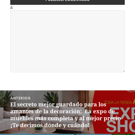
Δ
Navegación
ANTERIOR
de
El secreto mejor guardado para los
Entrada
entradas
amantes de la decoración: La expo de
anterior:
muebles más completa y al mejor precio
¡Te decimos dónde y cuándo!