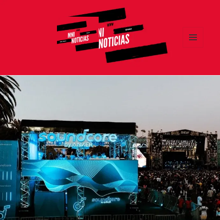
MENÚ
Y
MNI NOTICIAS
WIDGETS