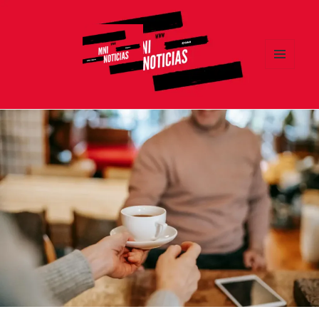
MENÚ
Y
MNI NOTICIAS
WIDGETS