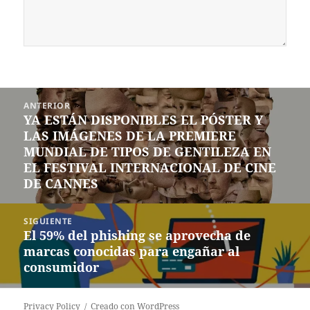
Navegación
ANTERIOR
de
YA ESTÁN DISPONIBLES EL PÓSTER Y
Entrada
entradas
LAS IMÁGENES DE LA PREMIERE
anterior:
MUNDIAL DE TIPOS DE GENTILEZA EN
EL FESTIVAL INTERNACIONAL DE CINE
DE CANNES
SIGUIENTE
El 59% del phishing se aprovecha de
Siguiente
marcas conocidas para engañar al
entrada:
consumidor
Privacy Policy
Creado con WordPress