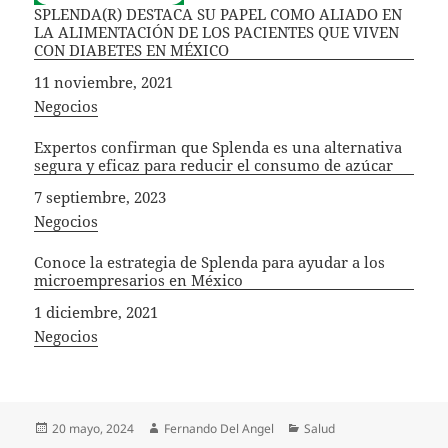
SPLENDA(R) DESTACA SU PAPEL COMO ALIADO EN
LA ALIMENTACIÓN DE LOS PACIENTES QUE VIVEN
CON DIABETES EN MÉXICO
Fecha
11 noviembre, 2021
In relation to
Negocios
Expertos confirman que Splenda es una alternativa
segura y eficaz para reducir el consumo de azúcar
Fecha
7 septiembre, 2023
In relation to
Negocios
Conoce la estrategia de Splenda para ayudar a los
microempresarios en México
Fecha
1 diciembre, 2021
In relation to
Negocios
Publicado
Autor
Categorías
20 mayo, 2024
Fernando Del Angel
Salud
el