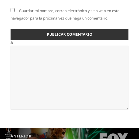
Guardar mi nombre, correo electrónico y sitio web en este
navegador para la próxima vez que haga un comentario.
Δ
Navegación
ANTERIOR
de