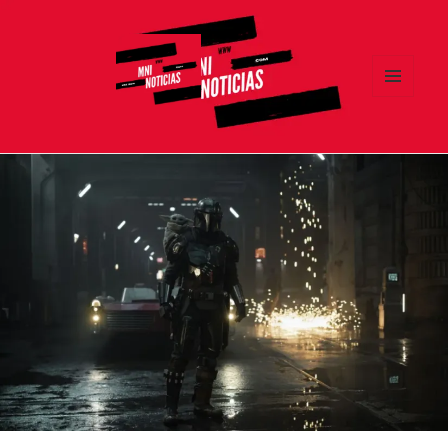
MENÚ
Y
MNI NOTICIAS
WIDGETS