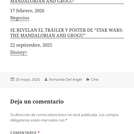
MANDALORIAN AND GROGU”
Fecha
17 febrero, 2026
In relation to
Negocios
SE REVELAN EL TRÁILER Y PÓSTER DE “STAR WARS:
THE MANDALORIAN AND GROGU”
Fecha
22 septiembre, 2025
In relation to
Disney+
Publicado
Autor
Categorías
20 mayo, 2026
Fernando Del Angel
Cine
el
Deja un comentario
Tu dirección de correo electrónico no será publicada.
Los campos
obligatorios están marcados con
*
COMENTARIO
*