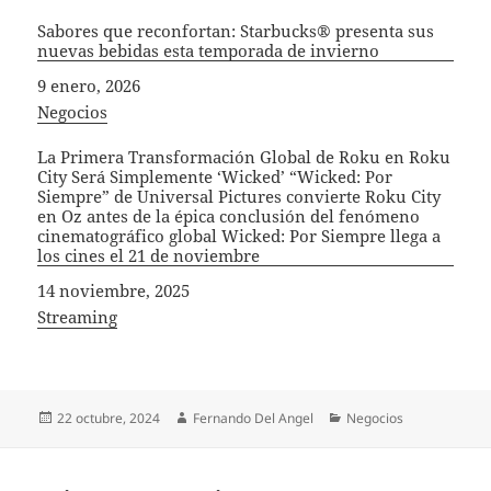
Sabores que reconfortan: Starbucks® presenta sus
nuevas bebidas esta temporada de invierno
Fecha
9 enero, 2026
In relation to
Negocios
La Primera Transformación Global de Roku en Roku
City Será Simplemente ‘Wicked’ “Wicked: Por
Siempre” de Universal Pictures convierte Roku City
en Oz antes de la épica conclusión del fenómeno
cinematográfico global Wicked: Por Siempre llega a
los cines el 21 de noviembre
Fecha
14 noviembre, 2025
In relation to
Streaming
Publicado
Autor
Categorías
22 octubre, 2024
Fernando Del Angel
Negocios
el