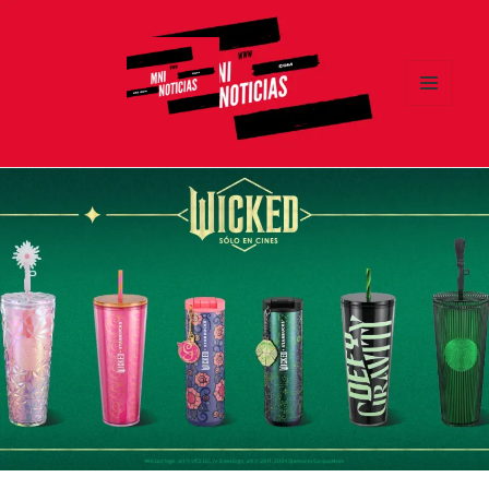
MENÚ
Y
MNI NOTICIAS
WIDGETS