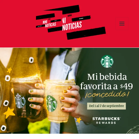
MENÚ
Y
MNI NOTICIAS
WIDGETS