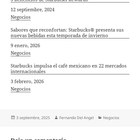
Fecha
12 septiembre, 2024
In relation to
Negocios
Sabores que reconfortan: Starbucks® presenta sus
nuevas bebidas esta temporada de invierno
Fecha
9 enero, 2026
In relation to
Negocios
Starbucks impulsa el café mexicano en 22 mercados
internacionales
Fecha
3 febrero, 2026
In relation to
Negocios
Publicado
Autor
Categorías
3 septiembre, 2025
Fernando Del Angel
Negocios
el