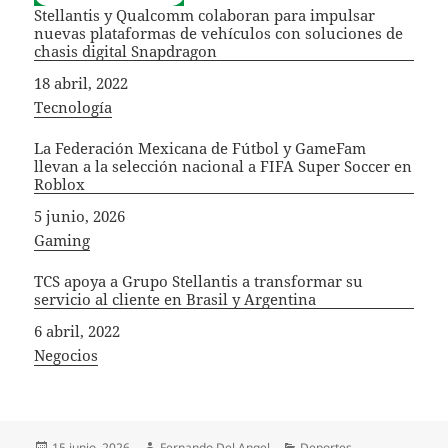
Stellantis y Qualcomm colaboran para impulsar
nuevas plataformas de vehículos con soluciones de
chasis digital Snapdragon
Fecha
18 abril, 2022
In relation to
Tecnología
La Federación Mexicana de Fútbol y GameFam
llevan a la selección nacional a FIFA Super Soccer en
Roblox
Fecha
5 junio, 2026
In relation to
Gaming
TCS apoya a Grupo Stellantis a transformar su
servicio al cliente en Brasil y Argentina
Fecha
6 abril, 2022
In relation to
Negocios
Publicado
Autor
Categorías
15 junio, 2026
Fernando Del Angel
Deportes
,