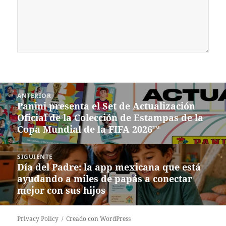
Navegación
ANTERIOR
de
Panini presenta el Set de Actualización
Entrada
entradas
Oficial de la Colección de Estampas de la
anterior:
Copa Mundial de la FIFA 2026™
SIGUIENTE
Día del Padre: la app mexicana que está
Siguiente
ayudando a miles de papás a conectar
entrada:
mejor con sus hijos
Privacy Policy
Creado con WordPress