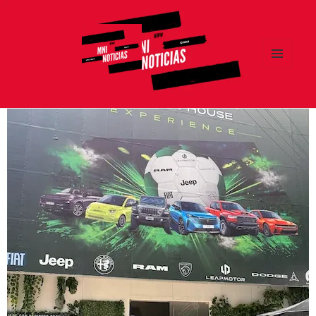
MENÚ
Y
MNI NOTICIAS
WIDGETS