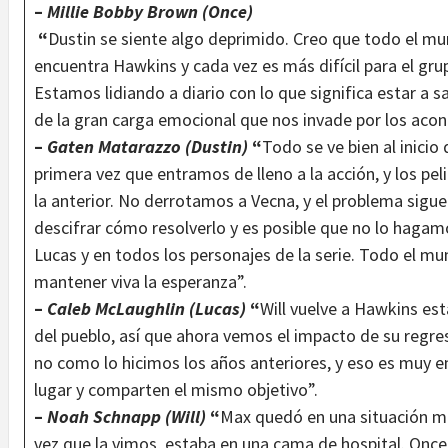
–
Millie Bobby Brown (Once)
“
Dustin se siente algo deprimido. Creo que todo el mu
encuentra Hawkins y cada vez es más difícil para el gru
Estamos lidiando a diario con lo que significa estar a 
de la gran carga emocional que nos invade por los acon
–
Gaten Matarazzo (Dustin)
“
Todo se ve bien al inicio
primera vez que entramos de lleno a la acción, y los pel
la anterior. No derrotamos a Vecna, y el problema sigu
descifrar cómo resolverlo y es posible que no lo hagamo
Lucas y en todos los personajes de la serie. Todo el mu
mantener viva la esperanza”.
–
Caleb McLaughlin (Lucas)
“
Will vuelve a Hawkins es
del pueblo, así que ahora vemos el impacto de su reg
no como lo hicimos los años anteriores, y eso es muy
lugar y comparten el mismo objetivo”.
–
Noah Schnapp (Will)
“
Max quedó en una situación mu
vez que la vimos, estaba en una cama de hospital. Once l