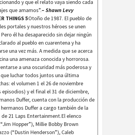
cionando y que el relato vaya siendo cada
najes que amamos”.
–
Shawn Levy
R THINGS 5
Otoño de 1987. El pueblo de
es portales y nuestros héroes se unen
. Pero él ha desaparecido sin dejar ningún
clarado al pueblo en cuarentena y ha
tarse una vez más. A medida que se acerca
vecina una amenaza conocida y horrorosa.
nfrentarse a una oscuridad más poderosa y
 que luchar todos juntos una última
chas: el volumen 1 el 26 de noviembre
 episodios) y el final el 31 de diciembre,
manos Duffer, cuenta con la producción de
 hermanos Duffer a cargo también de la
 de 21 Laps Entertainment.El elenco
(“Jim Hopper”), Millie Bobby Brown
azzo (“Dustin Henderson”), Caleb