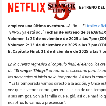
ESTRENO DEL 
empieza una última aventura…
Al fin… El
tráiler ofic
THINGS
ya está aquí.
Fechas de estreno de
STRANGER
Volumen 1: 26 de noviembre de 2025 a las 7pm (CD
Volumen 2: 25 de diciembre de 2025 a las 7 pm (CD
El Capítulo Final: 31 de diciembre de 2025 a las 7 
En la cuenta regresiva al capítulo final, el elenco, los c
de
“Stranger Things”
preparan el escenario para lo q
los personajes al inicio de la temporada. Así nos lo cont
“
Esta temporada vamos directo a la acción, y Once es
vez que la vemos como guerrera al inicio de una tempor
a sus amigos. Son la familia que eligió, así que hará lo
nosotros lo vamos a presenciar”.