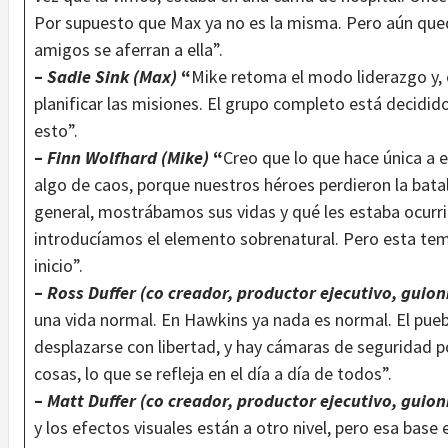
Por supuesto que Max ya no es la misma. Pero aún que
amigos se aferran a ella”.
–
Sadie Sink (Max)
“
Mike retoma el modo liderazgo y, c
planificar las misiones. El grupo completo está decidid
esto”.
–
Finn Wolfhard (Mike)
“
Creo que lo que hace única a
algo de caos, porque nuestros héroes perdieron la batall
general, mostrábamos sus vidas y qué les estaba ocurri
introducíamos el elemento sobrenatural. Pero esta tem
inicio”.
–
Ross Duffer (co creador, productor ejecutivo, guioni
una vida normal. En Hawkins ya nada es normal. El pueb
desplazarse con libertad, y hay cámaras de seguridad 
cosas, lo que se refleja en el día a día de todos”.
–
Matt Duffer (co creador, productor ejecutivo, guioni
y los efectos visuales están a otro nivel, pero esa bas