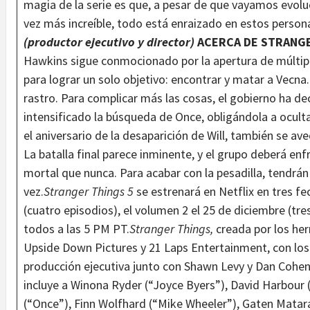
magia de la serie es que, a pesar de que vayamos evolu
vez más increíble, todo está enraizado en estos perso
(productor ejecutivo y director)
ACERCA DE STRANGE
Hawkins sigue conmocionado por la apertura de múltipl
para lograr un solo objetivo: encontrar y matar a Vecna
rastro. Para complicar más las cosas, el gobierno ha de
intensificado la búsqueda de Once, obligándola a ocul
el aniversario de la desaparición de Will, también se a
La batalla final parece inminente, y el grupo deberá e
mortal que nunca. Para acabar con la pesadilla, tendrán
vez.
Stranger Things 5
se estrenará en Netflix en tres fe
(cuatro episodios), el volumen 2 el 25 de diciembre (tres
todos a las 5 PM PT.
Stranger Things,
creada por los her
Upside Down Pictures y 21 Laps Entertainment, con los
producción ejecutiva junto con Shawn Levy y Dan Cohen
incluye a Winona Ryder (“Joyce Byers”), David Harbour 
(“Once”), Finn Wolfhard (“Mike Wheeler”), Gaten Matar