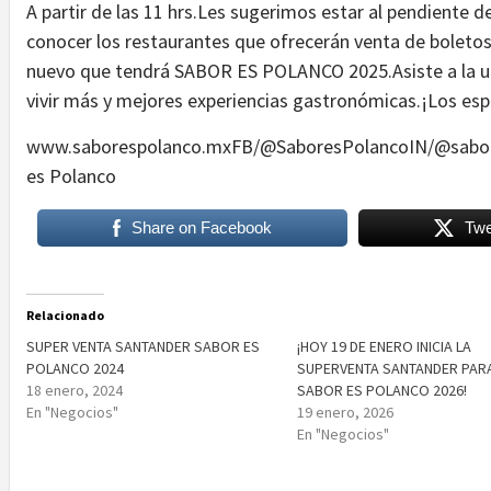
A partir de las 11 hrs.Les sugerimos estar al pendiente 
conocer los restaurantes que ofrecerán venta de boletos 
nuevo que tendrá SABOR ES POLANCO 2025.Asiste a la 
vivir más y mejores experiencias gastronómicas.¡Los es
www.saborespolanco.mxFB/@SaboresPolancoIN/@sabor
es Polanco
Share on Facebook
Twe
Relacionado
SUPER VENTA SANTANDER SABOR ES
¡HOY 19 DE ENERO INICIA LA
POLANCO 2024
SUPERVENTA SANTANDER PAR
18 enero, 2024
SABOR ES POLANCO 2026!
En "Negocios"
19 enero, 2026
En "Negocios"