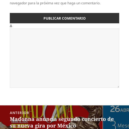
navegador para la próxima vez que haga un comentario.
Δ
Navegación
ANTERIOR
de
Madonna anuncia segundo concierto de
Entrada
entradas
su nueva gira por México
anterior: