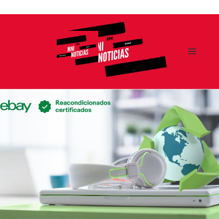
Ir
al
contenido
MENÚ
Y
MNI NOTICIAS
WIDGETS