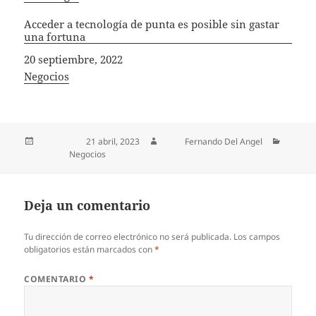
Acceder a tecnología de punta es posible sin gastar
una fortuna
Fecha
20 septiembre, 2022
In relation to
Negocios
Publicado el
21 abril, 2023
Autor
Fernando Del Angel
Categorías
Negocios
Deja un comentario
Tu dirección de correo electrónico no será publicada.
Los campos
obligatorios están marcados con
*
COMENTARIO
*