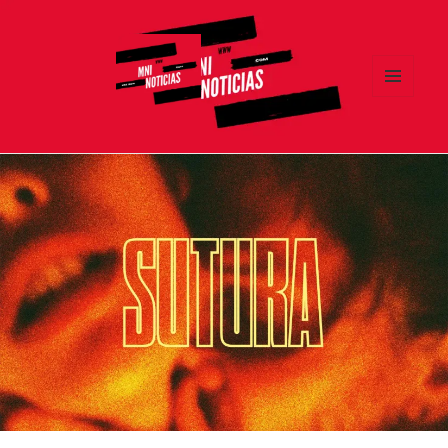
MENÚ
Y
MNI NOTICIAS
WIDGETS