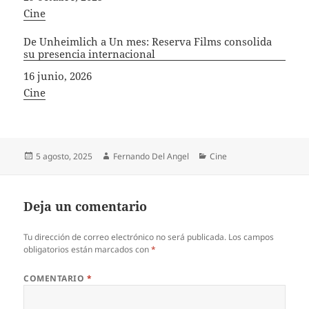
In relation to
Cine
De Unheimlich a Un mes: Reserva Films consolida
su presencia internacional
Fecha
16 junio, 2026
In relation to
Cine
Publicado
Autor
Categorías
5 agosto, 2025
Fernando Del Angel
Cine
el
Deja un comentario
Tu dirección de correo electrónico no será publicada.
Los campos
obligatorios están marcados con
*
COMENTARIO
*