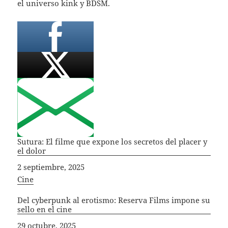
el universo kink y BDSM.
Sutura: El filme que expone los secretos del placer y
el dolor
Fecha
2 septiembre, 2025
In relation to
Cine
Del cyberpunk al erotismo: Reserva Films impone su
sello en el cine
Fecha
29 octubre, 2025