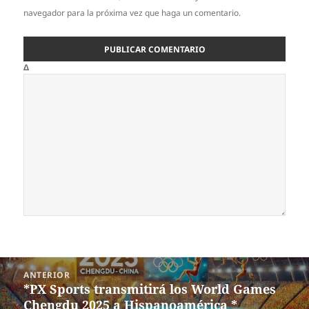
navegador para la próxima vez que haga un comentario.
Δ
Navegación
ANTERIOR
de
*PX Sports transmitirá los World Games
Entrada
entradas
Chengdu 2025 a Hispanoamérica *
anterior: