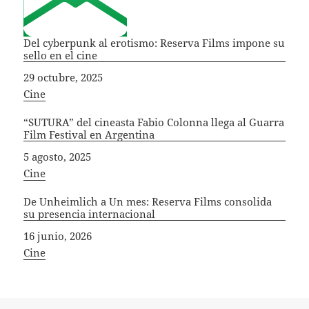
Del cyberpunk al erotismo: Reserva Films impone su
sello en el cine
Fecha
29 octubre, 2025
In relation to
Cine
“SUTURA” del cineasta Fabio Colonna llega al Guarra
Film Festival en Argentina
Fecha
5 agosto, 2025
In relation to
Cine
De Unheimlich a Un mes: Reserva Films consolida
su presencia internacional
Fecha
16 junio, 2026
In relation to
Cine