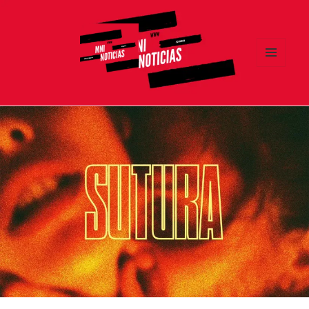
MENÚ
Y
MNI NOTICIAS
WIDGETS