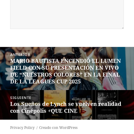
Navegación
ANTERIOR
de
MARIO BAUTISTA ENCENDIÓ EL LUMEN
Entrada
entradas
FIELD CON SU PRESENTACIÓN EN VIVO
anterior:
DE “NUESTROS COLORES” EN LA FINAL
DE LA LEAGUES CUP 2025
SIGUIENTE
Los Sueños de Lynch se vuelven realidad
Siguiente
con Cinépolis +QUE CINE
entrada:
Privacy Policy
Creado con WordPress