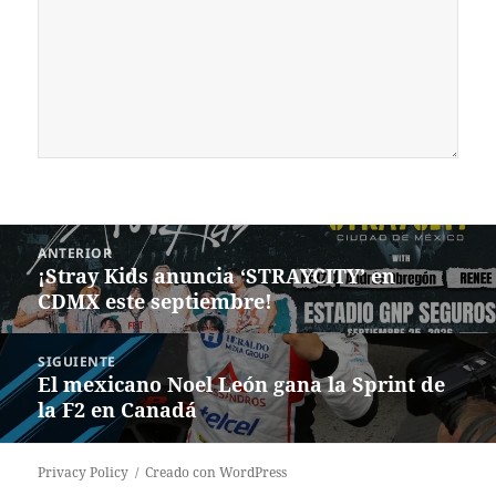
Navegación
ANTERIOR
de
¡Stray Kids anuncia ‘STRAYCITY’ en
Entrada
entradas
CDMX este septiembre!
anterior:
SIGUIENTE
El mexicano Noel León gana la Sprint de
Siguiente
la F2 en Canadá
entrada:
Privacy Policy
Creado con WordPress