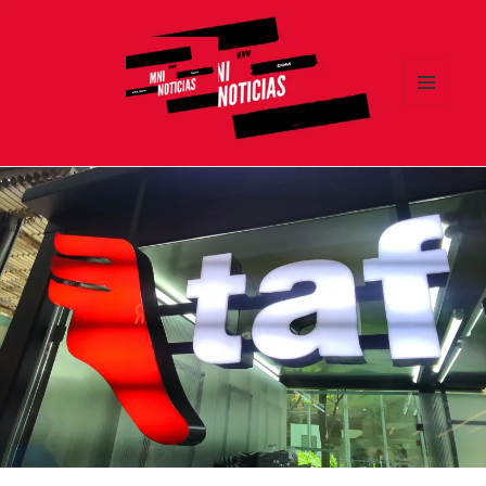
MENÚ
Y
MNI NOTICIAS
WIDGETS