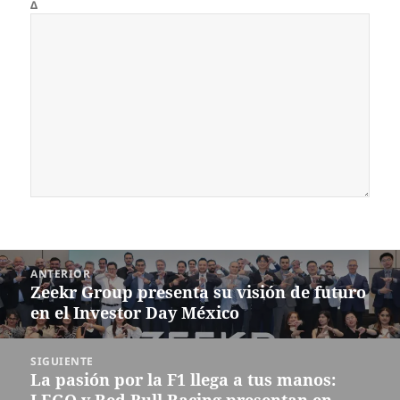
Δ
Navegación
ANTERIOR
de
Zeekr Group presenta su visión de futuro
Entrada
entradas
en el Investor Day México
anterior:
SIGUIENTE
La pasión por la F1 llega a tus manos:
Siguiente