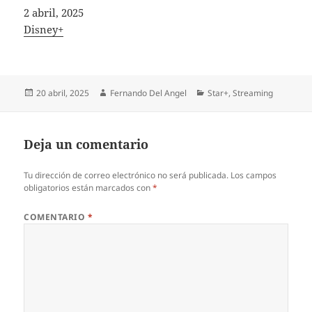
Fecha
2 abril, 2025
In relation to
Disney+
Publicado
Autor
Categorías
20 abril, 2025
Fernando Del Angel
Star+
,
Streaming
el
Deja un comentario
Tu dirección de correo electrónico no será publicada.
Los campos
obligatorios están marcados con
*
COMENTARIO
*