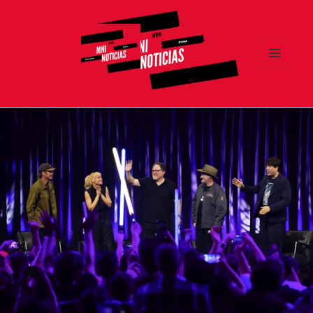
MENÚ
Y
MNI NOTICIAS
WIDGETS