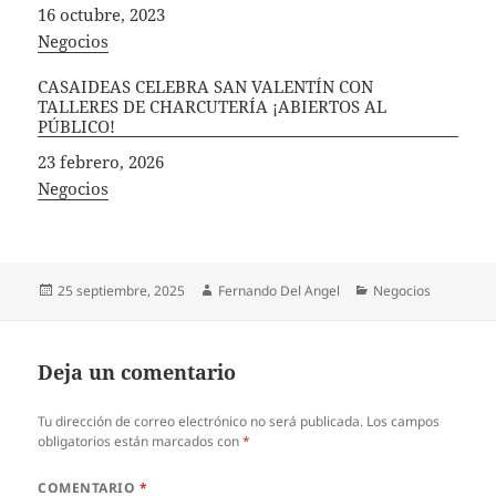
Fecha
16 octubre, 2023
In relation to
Negocios
CASAIDEAS CELEBRA SAN VALENTÍN CON
TALLERES DE CHARCUTERÍA ¡ABIERTOS AL
PÚBLICO!
Fecha
23 febrero, 2026
In relation to
Negocios
Publicado
Autor
Categorías
25 septiembre, 2025
Fernando Del Angel
Negocios
el
Deja un comentario
Tu dirección de correo electrónico no será publicada.
Los campos
obligatorios están marcados con
*
COMENTARIO
*