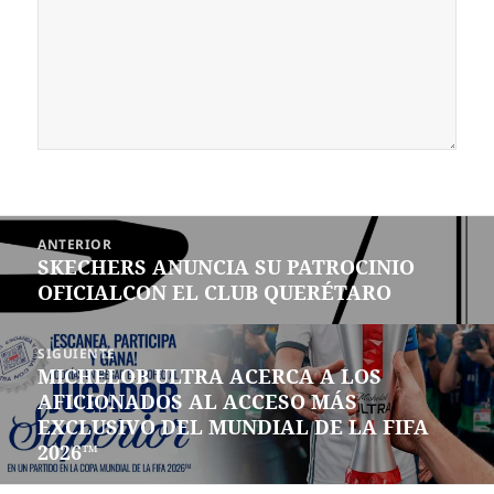
Navegación
ANTERIOR
de
SKECHERS ANUNCIA SU PATROCINIO
Entrada
entradas
OFICIALCON EL CLUB QUERÉTARO
anterior:
SIGUIENTE
MICHELOB ULTRA ACERCA A LOS
Siguiente
AFICIONADOS AL ACCESO MÁS
entrada:
EXCLUSIVO DEL MUNDIAL DE LA FIFA
2026™