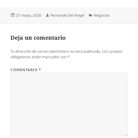
Publicado
Autor
Categorías
21 mayo, 2026
Fernando Del Angel
Negocios
el
Deja un comentario
Tu dirección de correo electrónico no será publicada.
Los campos
obligatorios están marcados con
*
COMENTARIO
*