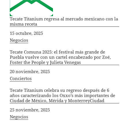
Tecate Titanium regresa al mercado mexicano con la
misma receta
Fecha
15 octubre, 2025
In relation to
Negocios
Tecate Comuna 2025: el festival más grande de
Puebla vuelve con un cartel encabezado por Zoé,
Foster the People y Julieta Venegas
Fecha
20 noviembre, 2025
In relation to
Conciertos
Tecate Titanium celebra su regreso después de 6
años caracterizando los Oxxo’s más importantes de
Ciudad de México, Mérida y MonterreyCiudad
Fecha
25 noviembre, 2025
In relation to
Negocios