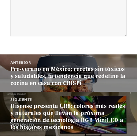
Navegación
ANTERIOR
de
Pre-verano en México: recetas sin tóxicos
Entrada
entradas
y saludables, la tendencia que redefine la
anterior:
cocina en casa con CRISPi
SIGUIENTE
Hisense presenta UR8: colores más reales
Siguiente
y naturales que llevan la próxima
entrada:
generación de tecnología RGB MiniLED a
los hogares mexicanos