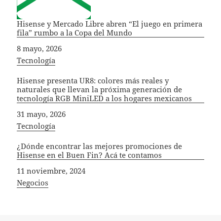
Hisense y Mercado Libre abren “El juego en primera
fila” rumbo a la Copa del Mundo
Fecha
8 mayo, 2026
In relation to
Tecnología
Hisense presenta UR8: colores más reales y
naturales que llevan la próxima generación de
tecnología RGB MiniLED a los hogares mexicanos
Fecha
31 mayo, 2026
In relation to
Tecnología
¿Dónde encontrar las mejores promociones de
Hisense en el Buen Fin? Acá te contamos
Fecha
11 noviembre, 2024
In relation to
Negocios