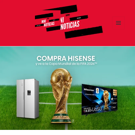
MENÚ
Y
MNI NOTICIAS
WIDGETS