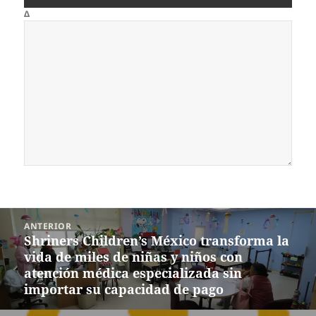
Δ
Navegación
ANTERIOR
de
Shriners Children’s México transforma la
Entrada
entradas
vida de miles de niñas y niños con
anterior:
atención médica especializada sin
importar su capacidad de pago