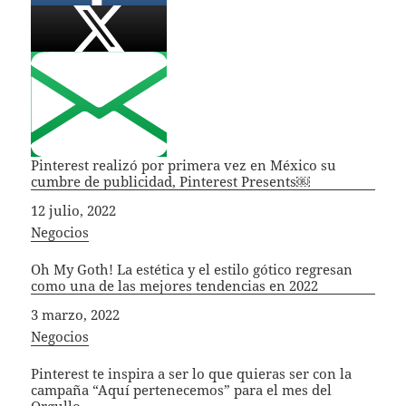
Pinterest realizó por primera vez en México su
cumbre de publicidad, Pinterest Presents￼
Fecha
12 julio, 2022
In relation to
Negocios
Oh My Goth! La estética y el estilo gótico regresan
como una de las mejores tendencias en 2022
Fecha
3 marzo, 2022
In relation to
Negocios
Pinterest te inspira a ser lo que quieras ser con la
campaña “Aquí pertenecemos” para el mes del
Orgullo