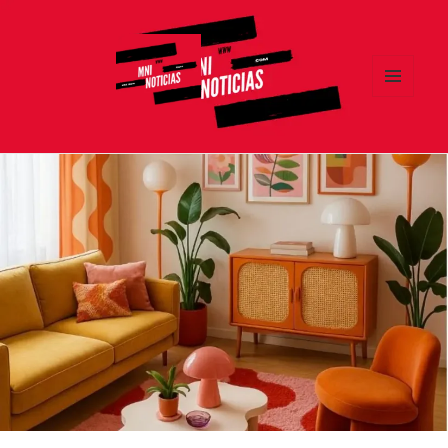
MENÚ
Y
MNI NOTICIAS
WIDGETS