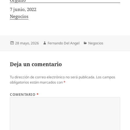
Fecha
7 junio, 2022
In relation to
Negocios
Publicado
Autor
Categorías
28 mayo, 2026
Fernando Del Angel
Negocios
el
Deja un comentario
Tu dirección de correo electrónico no será publicada.
Los campos
obligatorios están marcados con
*
COMENTARIO
*