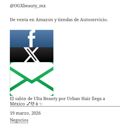
@OGXbeauty_mx
De venta en Amazon y tiendas de Autoservicio.
El salón de Ulta Beauty por Urban Hair llega a
México 💅💆🌷✨
Fecha
19 marzo, 2026
In relation to
Negocios