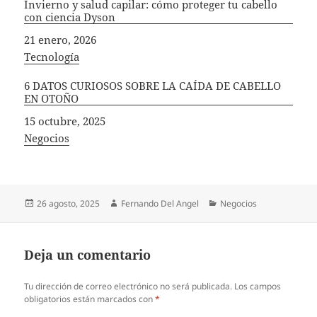
Invierno y salud capilar: cómo proteger tu cabello
con ciencia Dyson
Fecha
21 enero, 2026
In relation to
Tecnología
6 DATOS CURIOSOS SOBRE LA CAÍDA DE CABELLO
EN OTOÑO
Fecha
15 octubre, 2025
In relation to
Negocios
Publicado
Autor
Categorías
26 agosto, 2025
Fernando Del Angel
Negocios
el
Deja un comentario
Tu dirección de correo electrónico no será publicada.
Los campos
obligatorios están marcados con
*