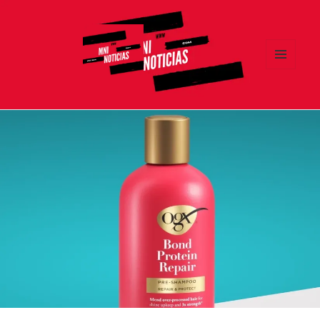
MENÚ
Y
MNI NOTICIAS
WIDGETS