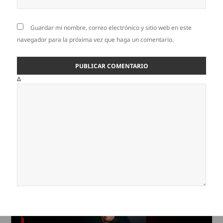
Guardar mi nombre, correo electrónico y sitio web en este
navegador para la próxima vez que haga un comentario.
Δ
Navegación